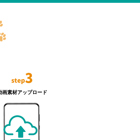
3
step
動画素材アップロード